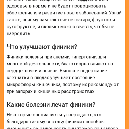
Какая польза фиников для женщин? Включая
финики в рацион, женщина сможет оценить
следующие положительные тенденции и пользу:
укрепление мышечного слоя матки, что в период
беременности позволит предупредить токсикоз,
избежать выкидыша и облегчить родовой процесс.
Читайте также:
Какие витамины
в сливе
Полезные советы
СОВЕТ №1
Добавьте финики в свой рацион как источник