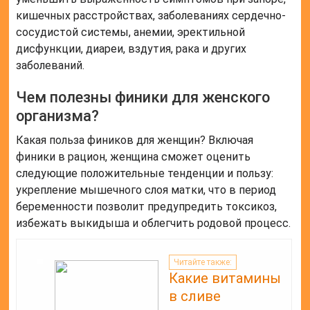
витамина А, который необходим для здоровья
кожи, зрения и иммунной системы.
СОВЕТ №2
Употребляйте финики вместе с другими
продуктами, богатыми витамином С, чтобы
улучшить усвоение железа из фиников и повысить
уровень энергии.
Оценка статьи:
(пока оценок нет)
Поделиться с друзьями:
Твитнуть
Поделиться
Отправить
Класснуть
Похожие публикации