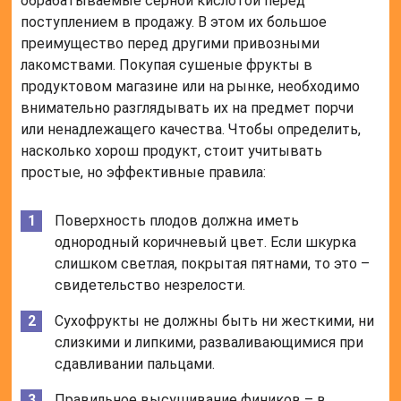
Сухофрукты не должны быть ни жесткими, ни
слизкими и липкими, разваливающимися при
сдавливании пальцами.
Правильное высушивание фиников – в
специальной камере при установленной
температуре и влажности или на открытом
воздухе под солнцем. Обработанные таким
образом плоды гладкие на ощупь, без трещин и
потемнений. Если фрукты подверглись скорой
сушке в печи, то они слишком вязкие,
прилипают друг к другу, застревают в зубах,
отдают гарью.
Залежавшиеся на прилавках плоды сильно
сморщены, мякоть имеет привкус брожения.
Если фрукты обрабатывались сладким
сиропом, то в изгибах и трещинках их шкурок