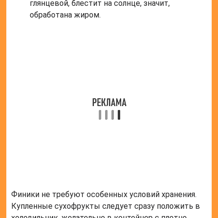
условиях выращивались, кто брал их в руки. Вместе
с полезными веществами можно приобрести
гельминтов или патогенных микробов, частицы
пестицидов и других ядохимикатов.
Частые вопросы
Сколько штук фиников можно
съедать в день?
В день можно есть не больше десяти фиников.
Именно такая порция поможет поддерживать
здоровье в норме и не будет провоцировать
обострение или развитие новых заболеваний. Узнай
также, почему нам так хочется сахара, фруктов и
сухофруктов, и сколько можно съесть, чтобы не
навредить.
Что улучшают финики?