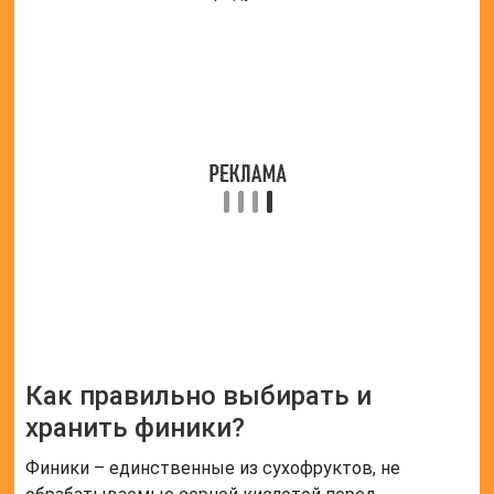
Как правильно выбирать и
хранить финики?
Финики – единственные из сухофруктов, не
обрабатываемые серной кислотой перед
поступлением в продажу. В этом их большое
преимущество перед другими привозными
лакомствами. Покупая сушеные фрукты в
продуктовом магазине или на рынке, необходимо
внимательно разглядывать их на предмет порчи
или ненадлежащего качества. Чтобы определить,
насколько хорош продукт, стоит учитывать
простые, но эффективные правила:
Поверхность плодов должна иметь
однородный коричневый цвет. Если шкурка
слишком светлая, покрытая пятнами, то это –
свидетельство незрелости.