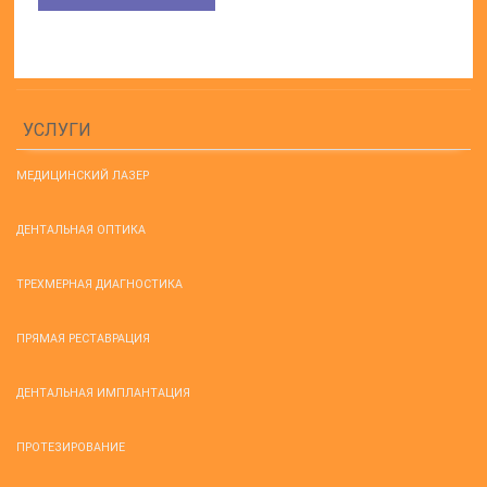
Зеленоград, Голубое, Тверецкий проезд
СОЦ-СЕТИ
☛
2026 ©
☛
Сеть инновационных стоматологических
клиник.
☛
★
Все права защищены
★
Адрес: 141406, Россия Московская область, г. Химки. /
E-mail: ★
info@urbanstom.ru
★
Мы работаем Без выходных: Пн-Сб с 9:00 до
21:00, Вс c 9:00 до 19:00