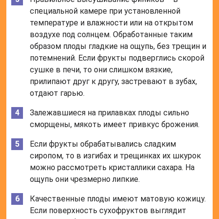
можно рассмотреть кристаллики сахара. На
ощупь они чрезмерно липкие.
Качественные плоды имеют матовую кожицу.
Если поверхность сухофруктов выглядит
глянцевой, блестит на солнце, значит,
обработана жиром.
Финики не требуют особенных условий хранения.
Купленные сухофрукты следует сразу положить в
холодильник, желательно в контейнер с плотно
закрывающейся крышкой. Так они будут храниться
долго. Если лакомство планируется скушать в
течение недели, то его без опасений можно
положить в кухонный шкаф или просто оставить на
столе в герметично закрывающейся емкости.
Перед употреблением фрукты нужно хорошенько
помыть. Неизвестно где они валялись, в каких