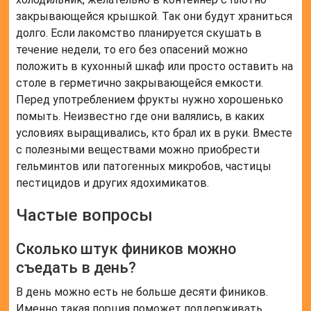
Финики полезны при анемии, гипертонии, для
мозговой деятельности, благотворно влияют на
сердце, почки и печень. Высокое содержание
клетчатки в плодах улучшает состояние
микрофлоры кишечника, поэтому их рекомендуют
при запорах и кишечных расстройствах.
Какие болезни лечат финики?
Некоторые специалисты утверждают, что
благодаря такому составу финики способны
уменьшить выраженность симптомов при запоре,
кишечных расстройствах, заболеваниях сердечно-
сосудистой системы, анемии, эректильной
дисфункции, диареи, вздутия, рака и других
заболеваний.
Чем полезны финики для женского
организма?