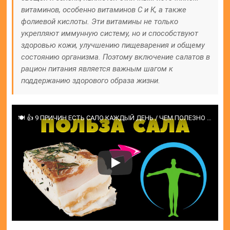
витаминов, особенно витаминов С и К, а также
фолиевой кислоты. Эти витамины не только
укрепляют иммунную систему, но и способствуют
здоровью кожи, улучшению пищеварения и общему
состоянию организма. Поэтому включение салатов в
рацион питания является важным шагом к
поддержанию здорового образа жизни.
🍽 👍 9 ПРИЧИН ЕСТЬ САЛО КАЖДЫЙ ДЕНЬ / ЧЕМ ПОЛЕЗНО САЛО/ ПОЛЬЗА САЛА