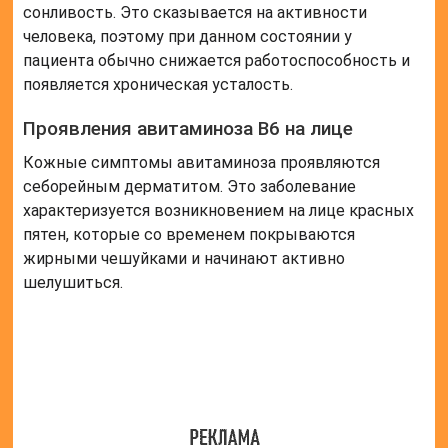
Наиболее часто поражения локализуются на
волосистой части головы, а также возле бровей и
век. Реже он распространяется на область над
переносицей и ушные раковины.
Поражение губ
Из-за нехватки витамина у пациента возникает
хейлоз – дистрофический процесс на поверхности
красной каймы губ. В этих местах возникает
шелушение покровов. Со временем в области
поражения возникают глубокие кожные трещины.
Появление раздражительности при
нехватке витамина
Из-за расстройства активности нервной системы
человек становится раздражительным,
испытывает постоянное недовольство своим
состоянием и часто срывается на окружающих.