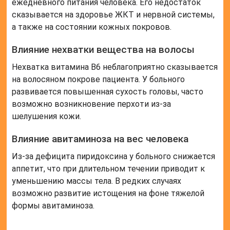
Нарушения сна при нехватке В6
Недостаток вещества сказывается и на
активности нервной регуляции. Нарушение
поступления витамина в организм приводит к тому,
что у человека возникает бессонница, из-за
которой днем он испытывает постоянную
сонливость. Это сказывается на активности
человека, поэтому при данном состоянии у
пациента обычно снижается работоспособность и
появляется хроническая усталость.
Проявления авитаминоза В6 на лице
Кожные симптомы авитаминоза проявляются