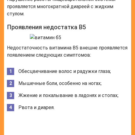
При тяжелом течении авитаминоза возможно
появление язв на поверхности слизистой
двенадцатиперстной кишки, которые могут
осложниться кишечным кровотечением.
Проявления недостаточности В6
Витамин В6 считается важным компонентом
ежедневного питания человека. Его недостаток
сказывается на здоровье ЖКТ и нервной системы,
а также на состоянии кожных покровов.
Влияние нехватки вещества на волосы
Нехватка витамина В6 неблагоприятно сказывается
на волосяном покрове пациента. У больного