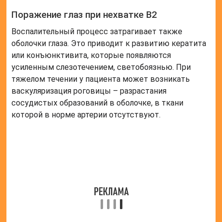
Поражение глаз при нехватке В2
Воспалительный процесс затрагивает также
оболочки глаза. Это приводит к развитию кератита
или конъюнктивита, которые появляются
усиленным слезотечением, светобоязнью. При
тяжелом течении у пациента может возникать
васкуляризация роговицы – разрастания
сосудистых образований в оболочке, в ткани
которой в норме артерии отсутствуют.
Авитаминоз В2 у беременных
Особенно опасен авитаминоз В2 у беременных
женщин. К типичным симптомам заболевания
добавляется анемия, которая может
неблагоприятно сказаться на состоянии ребенка и
даже вызвать преждевременные роды.