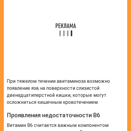
развивается повышенная сухость головы, часто
возможно возникновение перхоти из-за
шелушения кожи.
Влияние авитаминоза на вес человека
Из-за дефицита пиридоксина у больного снижается
аппетит, что при длительном течении приводит к
уменьшению массы тела. В редких случаях
возможно развитие истощения на фоне тяжелой
формы авитаминоза.