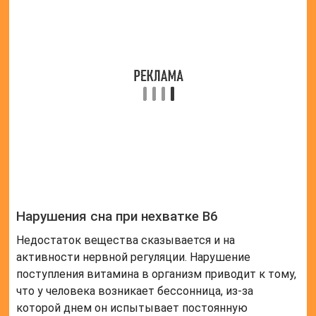
себорейным дерматитом. Это заболевание
характеризуется возникновением на лице красных
пятен, которые со временем покрываются
жирными чешуйками и начинают активно
шелушиться.