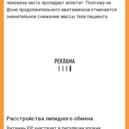
Основные проявления пеллагры
При особенно тяжелом течении авитаминоза В3 у
пациента возникает особое заболевание – пеллагра.
Основным симптомом патологии является
фотодерматоз – повышенная чувствительность
кожи к свету.
К кожным проявлениям присоединяются и
тяжелые поражения нервной системы – парезы,
нарушения двигательной активности, а также
деменция – расстройство памяти и интеллекта.
Нарушение работы пищеварительной системы
проявляется многократной диареей с жидким
стулом.
Проявления недостатка В5
Недостаточность витамина В5 внешне проявляется