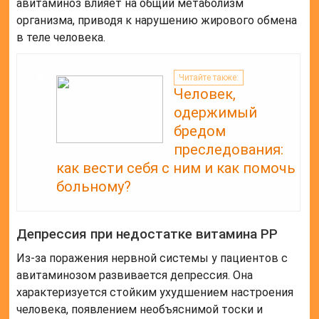
Депрессия при недостатке витамина РР
Из-за поражения нервной системы у пациентов с
авитаминозом развивается депрессия. Она
характеризуется стойким ухудшением настроения
человека, появлением необъяснимой тоски и
пессимизма. Состояние сопровождается
повышенной раздражительностью, быстрой
утомляемостью и частыми головными болями.
Поражение ЖКТ на фоне авитаминоза
Влияние недостатка витамина на пищеварительную
систему проявляется следующими симптомами:
Постоянная изжога;
Боли в верхней части живота;
Частая тошнота;