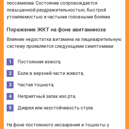
Неприятный запах изо рта;
Диарея или неустойчивость стула.
На фоне постоянного несварения и тошноты у
человека часто пропадает аппетит. Поэтому на
фоне продолжительного авитаминоза отмечается
значительное снижение массы тела пациента.
Расстройства липидного обмена
Витамин РР участвует в регуляции уровня
холестерина в крови, поэтому на фоне авитаминоза
содержание этого липида в плазме значительно
увеличивается. Это неблагоприятно сказывается на
состоянии сосудов и при длительном течении
может привести к развитию атеросклероза
артерий.