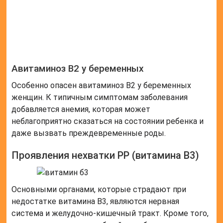
Проявления нехватки РР (витамина В3)
Основными органами, которые страдают при
недостатке витамина В3, являются нервная
система и желудочно-кишечный тракт. Кроме того,
авитаминоз влияет на общий метаболизм
организма, приводя к нарушению жирового обмена
в теле человека.
Читайте также:
Человек,
одержимый
бредом
преследования:
как вести себя с ним и как помочь
больному?