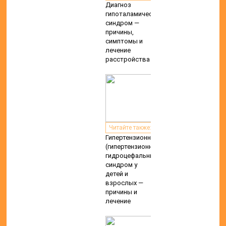
Диагноз
гипоталамический
синдром —
причины,
симптомы и
лечение
расстройства
Читайте также:
Гипертензионный
(гипертензионно
гидроцефальный)
синдром у
детей и
взрослых —
причины и
лечение