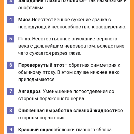
Западание глазного яблока
– так называемый
энофтальм.
Миоз.
Неестественное сужение зрачка с
последующей неспособностью к расширению.
Птоз
. Неестественное опускание верхнего
века с дальнейшим невозвратом, вследствие
чего сужается разрез глаза.
Перевернутый птоз
– обратная симметрия к
обычному птозу. В этом случае нижнее веко
приподымается.
Ангидроз
. Уменьшение потоотделения со
стороны пораженного нерва.
Сниженная выработка слезной жидкости
со
стороны поражения.
Красный окрас
оболочки глазного яблока.