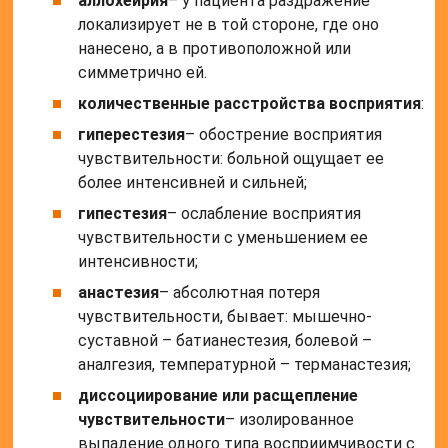
аллохейрия
– у пациента раздражение
локализирует не в той стороне, где оно
нанесено, а в противоположной или
симметрично ей.
количественные расстройства восприятия
:
гиперестезия
– обострение восприятия
чувствительности: больной ощущает ее
более интенсивней и сильней;
гипестезия
– ослабление восприятия
чувствительности с уменьшением ее
интенсивности;
анастезия
– абсолютная потеря
чувствительности, бывает: мышечно-
суставной – батианестезия, болевой –
аналгезия, температурной – терманастезия;
диссоциирование или расщепление
чувствительности
– изолированное
выпадение одного типа восприимчивости с