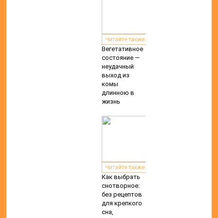
Читайте также:
Вегетативное
состояние —
неудачный
выход из
комы
длинною в
жизнь
Читайте также:
Как выбрать
снотворное:
без рецептов
для крепкого
сна,