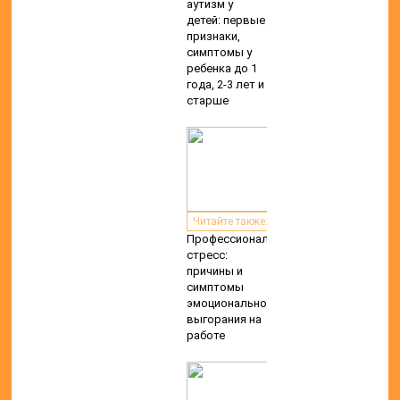
аутизм у
детей: первые
признаки,
симптомы у
ребенка до 1
года, 2-3 лет и
старше
Читайте также:
Профессиональный
стресс:
причины и
симптомы
эмоционального
выгорания на
работе