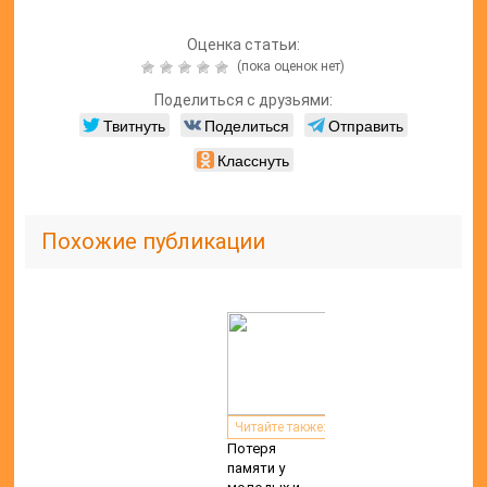
Читайте также:
Самые лучшие
витамины для
роста волос и
от выпадения
Читайте также:
Витамины для
мужчин для
улучшения
потенции