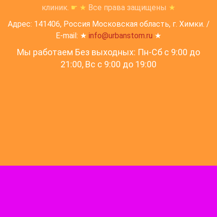
клиник.
☛
★
Все права защищены
★
Адрес: 141406, Россия Московская область, г. Химки. /
E-mail: ★
info@urbanstom.ru
★
Мы работаем Без выходных: Пн-Сб с 9:00 до
21:00, Вс c 9:00 до 19:00