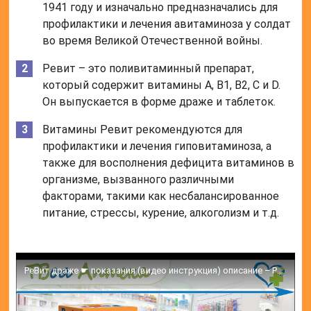
1941 году и изначально предназначались для
профилактики и лечения авитаминоза у солдат
во время Великой Отечественной войны.
Ревит – это поливитаминный препарат,
который содержит витамины A, B1, B2, C и D.
Он выпускается в форме драже и таблеток.
Витамины Ревит рекомендуются для
профилактики и лечения гиповитаминоза, а
также для восполнения дефицита витаминов в
организме, вызванного различными
факторами, такими как несбалансированное
питание, стрессы, курение, алкоголизм и т.д.
РеВит драже ☛ показания (видео инструкция) описание – Ретинола ацетат, Тиамина хлорид, Рибофлавин