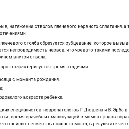
в, натяжение стволов плечевого нервного сплетения, а 
отечениями.
 плечевого столба образуется рубцевание, которое вызыв
ется непроводимость нервов, что чревато такими послед
ином внутри ствола.
торого характеризуется тремя стадиями:
есяца с момента рождения;
а;
годовалого возраста ребёнка.
цких специалистов-невропатологов Г. Дюшена и В. Эрба в 
 что во время врачебных манипуляций в момент родов пор
-го шейных сегментов спинного мозга, в результате чег