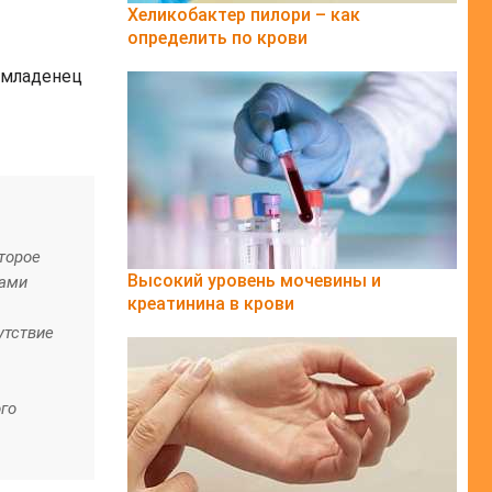
Хеликобактер пилори – как
определить по крови
 младенец
торое
Высокий уровень мочевины и
нами
креатинина в крови
утствие
го