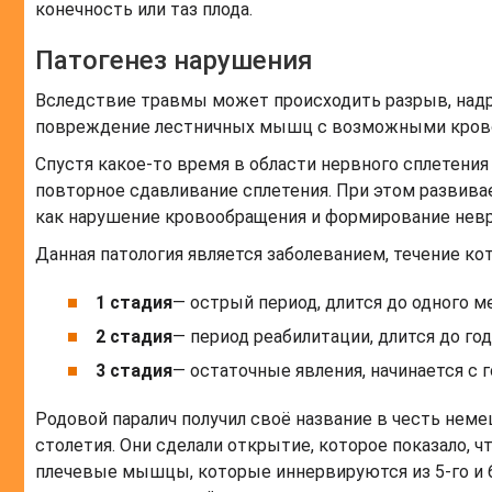
конечность или таз плода.
Патогенез нарушения
Вследствие травмы может происходить разрыв, надры
повреждение лестничных мышц с возможными кров
Спустя какое-то время в области нервного сплетения
повторное сдавливание сплетения. При этом развива
как нарушение кровообращения и формирование невр
Данная патология является заболеванием, течение ко
1 стадия
— острый период, длится до одного м
2 стадия
— период реабилитации, длится до год
3 стадия
— остаточные явления, начинается с 
Родовой паралич получил своё название в честь неме
столетия. Они сделали открытие, которое показало,
плечевые мышцы, которые иннервируются из 5-го и 6