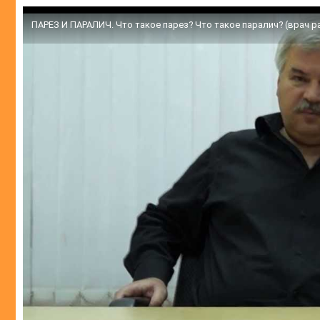
ПАРЕЗ И ПАРАЛИЧ. Что такое парез? Что такое паралич? (врач р