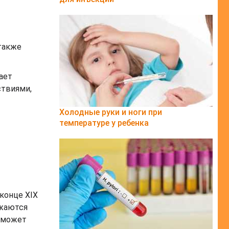
также
ает
ствиями,
Холодные руки и ноги при
температуре у ребенка
конце XIX
ажаются
о может