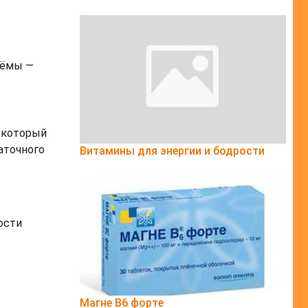
иёмы —
, который
аточного
Витамины для энергии и бодрости
ости
Магне B6 форте