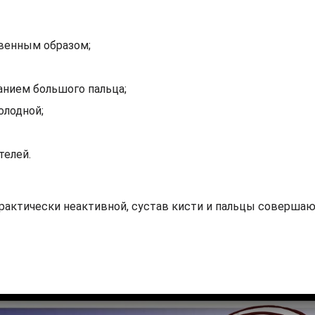
венным образом;
анием большого пальца;
олодной;
телей.
 практически неактивной, сустав кисти и пальцы соверша