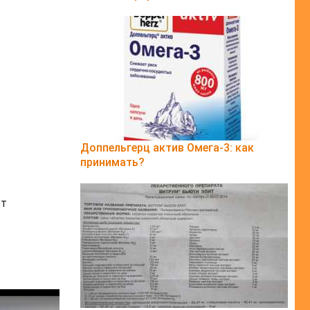
Доппельгерц актив Омега-3: как
принимать?
ют