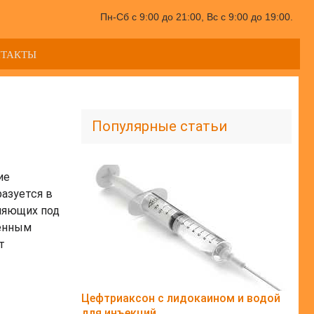
Пн-Сб с 9:00 до 21:00, Вс с 9:00 до 19:00.
НТАКТЫ
Популярные статьи
ие
азуется в
уляющих под
женным
т
Цефтриаксон с лидокаином и водой
для инъекций