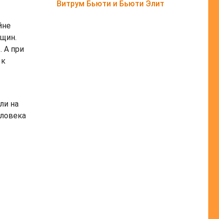
Витрум Бьюти и Бьюти Элит
йне
щин.
 А при
 к
ли на
еловека