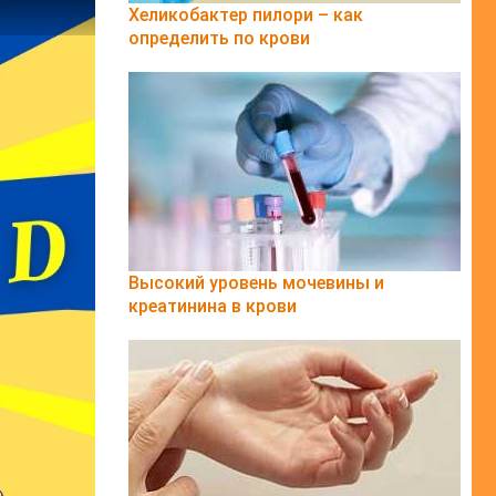
Хеликобактер пилори – как
определить по крови
Высокий уровень мочевины и
креатинина в крови