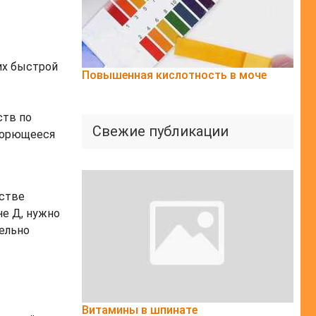
их быстрой
Повышенная кислотность в моче
ств по
Свежие публикации
 борющееся
естве
не Д, нужно
ельно
Витамины в шпинате