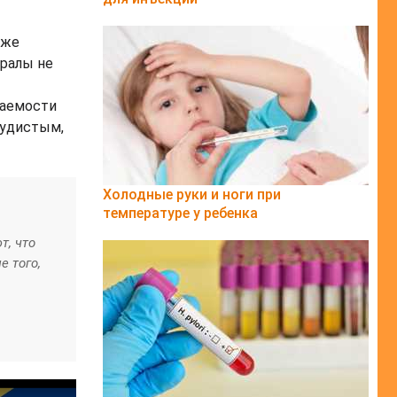
кже
ралы не
ваемости
судистым,
Холодные руки и ноги при
температуре у ребенка
т, что
е того,