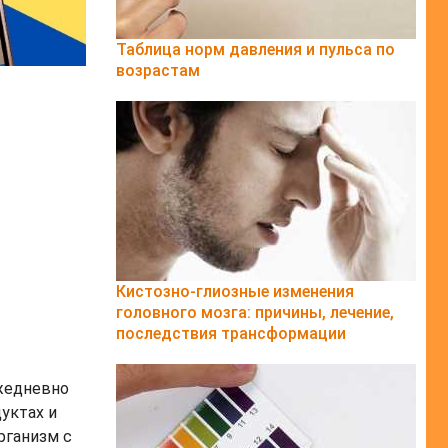
Таблица норм давления и пульса по
возрастам
Кистозно-глиозные изменения
головного мозга: причины, лечение,
последствия трансформации
ежедневно
уктах и
рганизм с