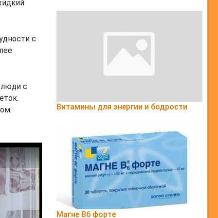
жидкий
удности с
олее
 люди с
еток.
Витамины для энергии и бодрости
ом.
Магне B6 форте