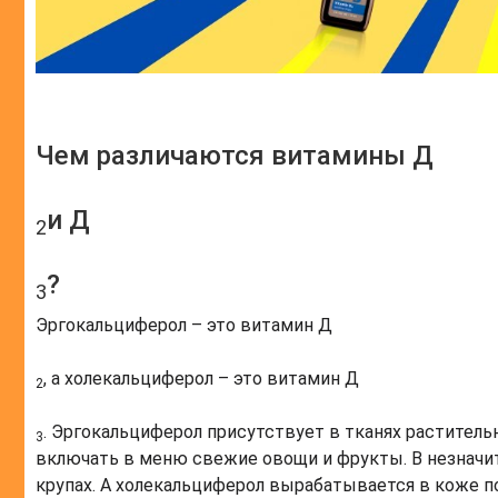
Чем различаются витамины Д
и Д
2
?
3
Эргокальциферол – это витамин Д
, а холекальциферол – это витамин Д
2
. Эргокальциферол присутствует в тканях раститель
3
включать в меню свежие овощи и фрукты. В незначи
крупах. А холекальциферол вырабатывается в коже по